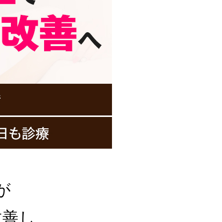
が
改善し