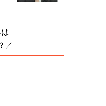
みは
？／