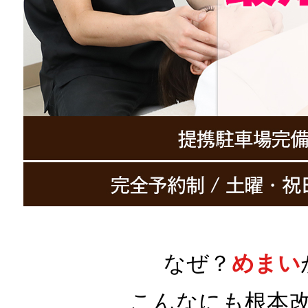
なぜ？
めまい
こんなにも
根本