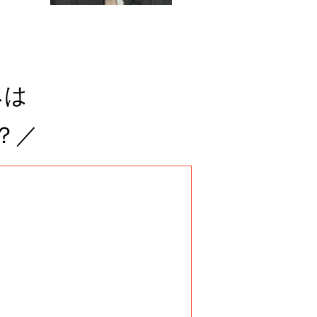
みは
？／