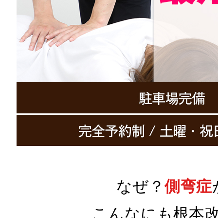
なぜ？
側弯症
こんなにも
根本