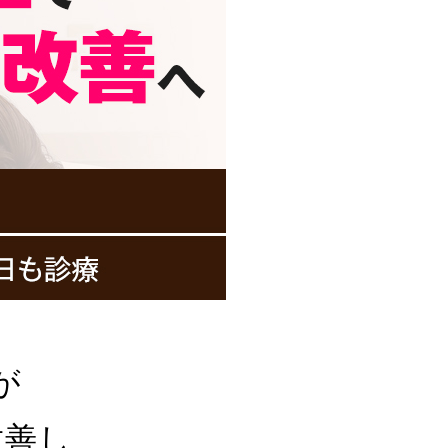
が
改善し