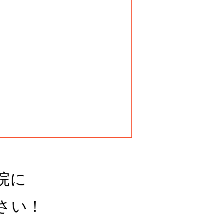
院に
さい！