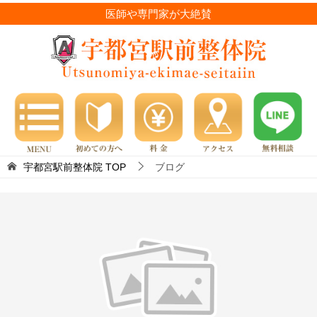
医師や専門家が大絶賛
宇都宮駅前整体院
TOP
ブログ
ブ
ロ
グ